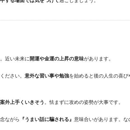
中する場面では気をつけて
過ごしましょう。
。近い未来に
開運や金運の上昇の意味
があります。
ください。
意外な習い事や勉強
を始めると後の人生の喜び
案外上手くいきそう
。怯まずに攻めの姿勢が大事です。
念ながら
『うまい話に騙される』
意味合いがあります。な
。