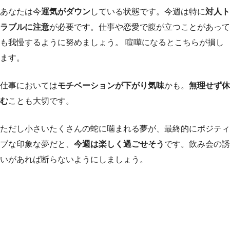
あなたは今
運気がダウン
している状態です。今週は特に
対人ト
ラブルに注意
が必要です。仕事や恋愛で腹が立つことがあって
も我慢するように努めましょう。 喧嘩になるとこちらが損し
ます。
仕事においては
モチベーションが下がり気味
かも。
無理せず休
む
ことも大切です。
ただし小さいたくさんの蛇に噛まれる夢が、最終的にポジティ
ブな印象な夢だと、
今週は楽しく過ごせそう
です。飲み会の誘
いがあれば断らないようにしましょう。