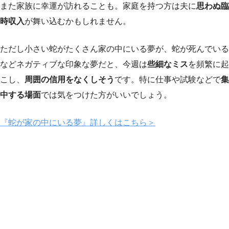
また家族に幸運が訪れることも。家庭を持つ方は夫に
思わぬ臨
時収入
が舞い込むかもしれません。
ただし小さい蛇がたくさん家の中にいる夢が、蛇が死んでいる
などネガティブな印象な夢だと、今週は
些細なミス
を頻繁に起
こし、
周囲の信用をなくしそう
です。特に仕事や試験などで
集
中する場面
では気をつけた方がいいでしょう。
『蛇が家の中にいる夢』詳しくはこちら＞