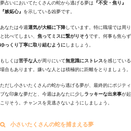
夢占いにおいてたくさんの蛇から逃げる夢は
『不安・焦り』
『嫉妬心』
を示している凶夢です。
あなたは今週
運気が大幅に下降
しています。特に職場では周り
と比べてしまい、
焦ってミスに繋がりそう
です。何事も焦らず
ゆっくり丁寧に取り組むように
しましょう。
もしくは
苦手な人
が周りにいて
無意識にストレス
を感じている
場合もあります。嫌いな人とは積極的に距離をとりましょう。
ただし小さいたくさんの蛇から逃げる夢が、最終的にポジティ
ブな印象な夢だと、今週はあなたに少し
ラッキーな出来事
が起
こりそう。チャンスを見逃さないようにしましょう。
小さいたくさんの蛇を捕まえる夢