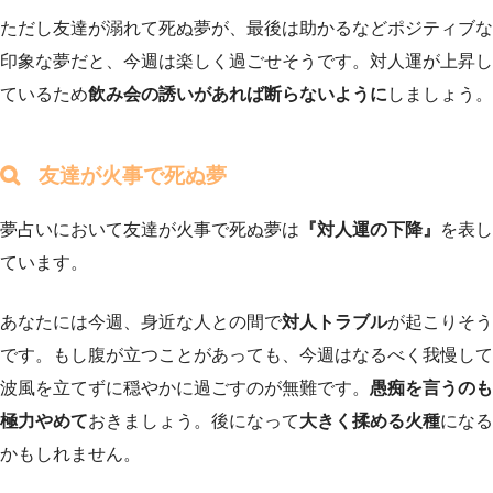
ただし友達が溺れて死ぬ夢が、最後は助かるなどポジティブな
印象な夢だと、今週は楽しく過ごせそうです。対人運が上昇し
ているため
飲み会の誘いがあれば断らないように
しましょう。
友達が火事で死ぬ夢
夢占いにおいて友達が火事で死ぬ夢は
『対人運の下降』
を表し
ています。
あなたには今週、身近な人との間で
対人トラブル
が起こりそう
です。もし腹が立つことがあっても、今週はなるべく我慢して
波風を立てずに穏やかに過ごすのが無難です。
愚痴を言うのも
極力やめて
おきましょう。後になって
大きく揉める火種
になる
かもしれません。