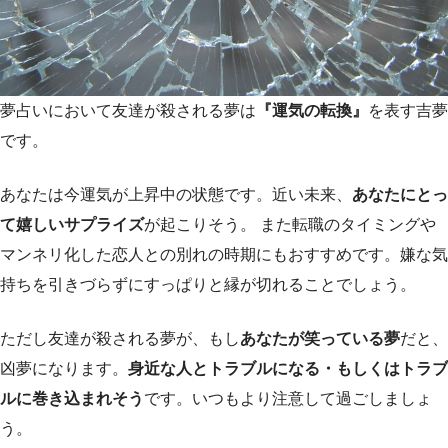
夢占いにおいて友達が殺される夢は
『運気の転換』
を表す吉夢
です。
あなたは今運気が上昇中の状態です。近い未来、
あなたにとっ
て嬉しいサプライズ
が起こりそう。 また転職のタイミングや
マンネリ化した恋人との別れの時期にもおすすめです。嫌な気
持ちを引きづらずにすっぱりと縁が切れることでしょう。
ただし友達が殺される夢が、もし
あなたが笑っている夢
だと、
凶夢になります。
身近な人とトラブルになる・もしくはトラブ
ルに巻き込まれそう
です。いつもより注意して過ごしましょ
う。