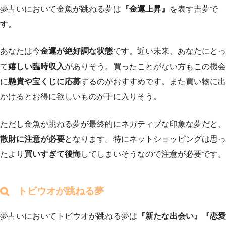
夢占いにおいて金魚が跳ねる夢は
『金運上昇』
を表す吉夢で
す。
あなたは今
金運が絶好調な状態
です。近い未来、あなたにとっ
て
嬉しい臨時収入
がありそう。買ったことがない方もこの機会
に
懸賞や宝くじに応募
するのがおすすめです。また買い物に出
かけるとお得に欲しいものが手に入りそう。
ただし金魚が跳ねる夢が最終的にネガティブな印象な夢だと、
散財に注意が必要
となります。特にネットショッピングは思っ
たより
買いすぎて後悔
してしまいそうなので注意が必要です。
トビウオが跳ねる夢
夢占いにおいてトビウオが跳ねる夢は
『新たな出会い』『恋愛